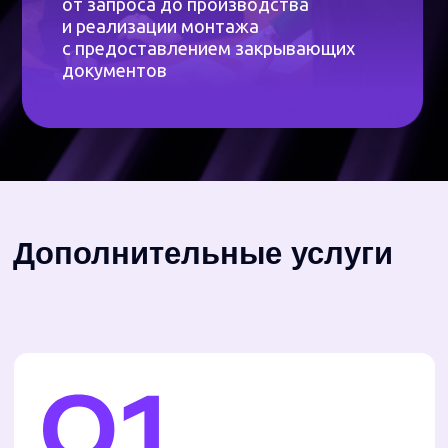
Доставка
Доставляем заказы по всей России, даже в
труднодоступные места. Стоимость зависит
от габаритов заказа — рассчитаем при
оформлении. Доставим точно ко времени,
узнайте у менеджера, работает ли это
в вашем городе.
Согласование наружной
рекламы
Поможем пройти все согласования
с городской администрацией — без лишней
волокиты.