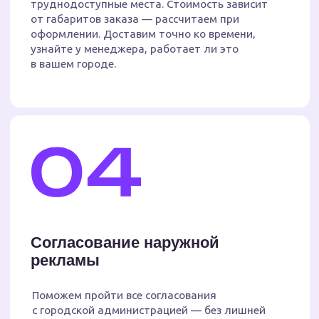
Изготовление вывесок
Объемные и необъемные
вывески
Крышные и фасадные
конструкции