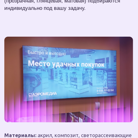
Материалы:
акрил, композит, светорассеивающие
материалы
Тип подсветки:
внутренняя
Комплектация:
блок питания, провод до 2 м,
крепления
Экономим ваше время -
решаем задачу под ключ