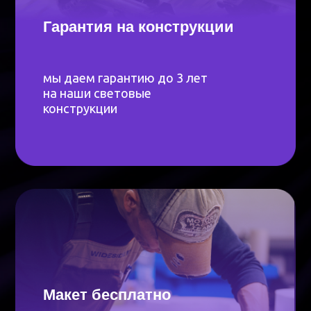
от запроса до производства
и реализации монтажа
с предоставлением закрывающих
документов
Дополнительные услуги
Монтаж
Закрепим короб на фасад, стену, стойку,
витрину, потолок. Подключим, проверим
подсветку и расскажем, как ухаживать за