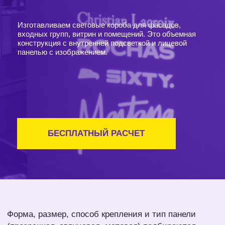
Услуги
Товары
Рекламным аге
БЕСПЛАТНЫЙ РАСЧЕТ
Форма, размер, способ крепления и тип панели
(прозрачная, глянцевая, матовая) подбираются
индивидуально под вашу задачу.