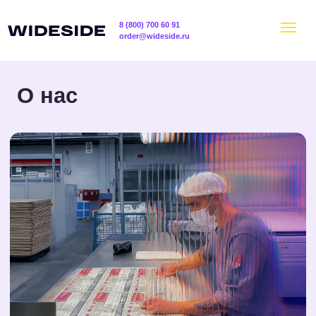
8 (800) 700 60 91
order@wideside.ru
О нас
Мы производственная компания, которая
изготавливает наружную рекламу и оформляет
пространства быстро, качественно и долговечно.
Печатаем, производим вывески, оформляем
фасады, витрины, офисы, выставки, магазины
и любые другие пространства.