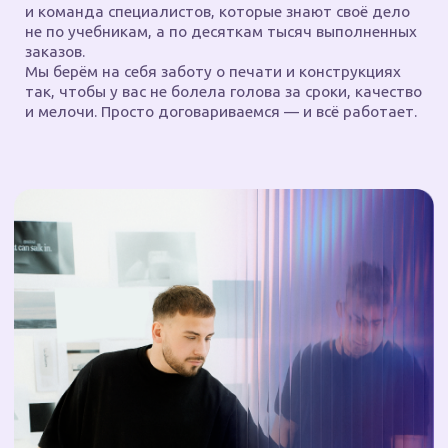
ПОЧЕМУ С НАМИ УДОБНО?
Мы — за клиента. Всегда.
Нашим клиентам не нужно разбираться
ни в печати, ни в материалах. Достаточно описать,
что нужно сделать — остальное за нами. Поможем
с выбором материалов, подготовим макет,
произведем, упакуем, доставим, смонтируем.
У нас можно напечатать всё, что угодно: от афиши
и стикеров до масштабных баннеров. Причём
сделать это быстро — в течение одного дня.
А если заказ нужно доставить в труднодоступный
регион — мы и это решим. Даже если придётся
подключать вертолёт, самолет или упряжку оленей
(да, мы так уже делали).
Чтобы ускорить работу и избежать ошибок,
мы разработали Advimatic® — собственную
инновационную систему, которая автоматизирует
весь путь заказа. Клиент отправляет заявку, и она
сразу попадает в производство — без потерь,
переспросов и задержек. Всё чётко: от макета
до печати.