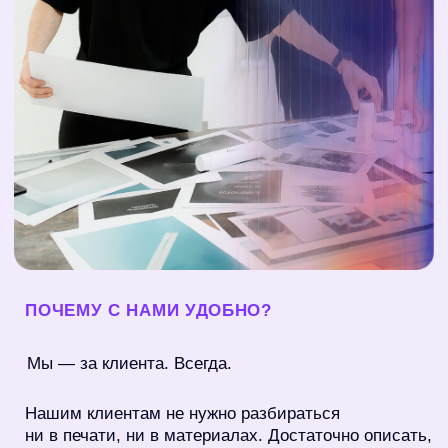
А ещё мы маркируем каждый готовый продукт QR-
кодом — чтобы вы сразу могли узнать, что внутри
упаковки, не разворачивая её. Это удобно, особенно
на больших проектах.
НАША ЦЕЛЬ
Мы хотим, чтобы у бизнеса было меньше
хаоса — и больше понятного, чёткого,
эффективного визуального оформления.
Чтобы реклама не просто «висела»,
а привлекала.
Чтобы витрина продавала.
Чтобы стенд запоминался.