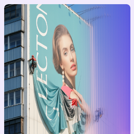
ОТКУДА МЫ ПРИШЛИ И ЧТО
УМЕЕМ
Мы начали в 2008 году с небольшой типографии
в Екатеринбурге. Тогда всё строилось
на энтузиазме и желании делать работу честно
и качественно. Годы работы дали нам опыт и
уверенность. Мы точно знаем: клиенту прежде
всего важны надежность и предсказуемый
результат.
Сегодня у нас несколько собственных и партнёрских
типографий, монтажные бригады в разных регионах
и команда специалистов, которые знают своё дело
не по учебникам, а по десяткам тысяч выполненных
заказов.
Мы берём на себя заботу о печати и конструкциях