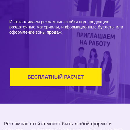
Услуги
Товары
Рекламным аге
БЕСПЛАТНЫЙ РАСЧЕТ
Рекламная стойка может быть любой формы и
размера — от напольных до настольных, с полками,
карманами, подставками и дополнительной
подсветкой.