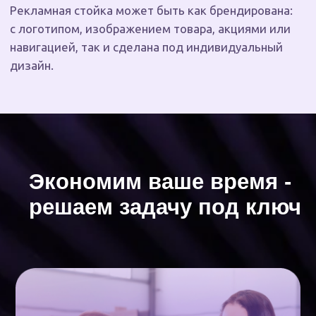
Просто опишите задачу
расскажите, где будет стоять
стойка и что вы хотите на ней
разместить — мы предложим
лучший вариант, сделаем макет
и подготовим стойку к установке
Бесплатная* цветопроба
предоставим по запросу,
чтобы вы получили именно
тот цвет, который ожидаете.
*Зависит от объема заказа