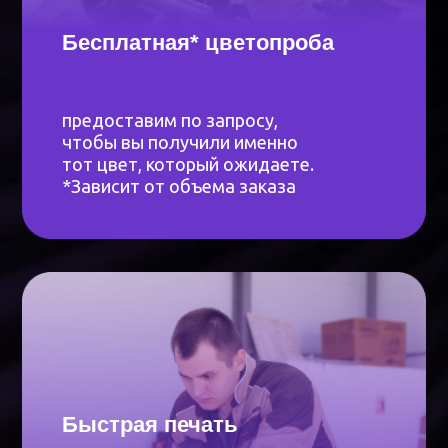
от запроса до производства
и реализации монтажа
с предоставлением закрывающих
документов
Дополнительные услуги
Монтаж
Установим рекламную стойку и пришлем
фотоотчет. Сэкономим ваше время на поиске
специалистов. Подскажем, как удобно