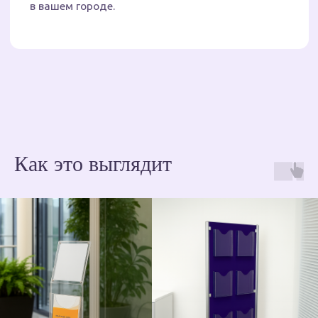
Ролл-апы
Как это выглядит
Пресс-воллы
и POP-UP