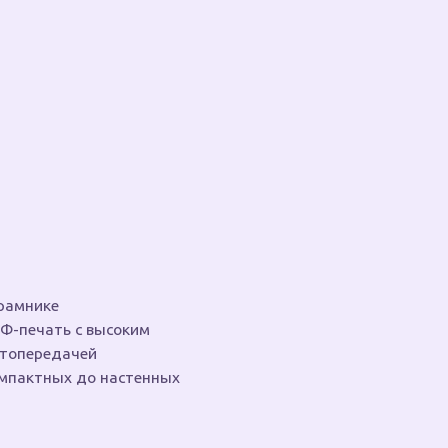
ысоким
настенных