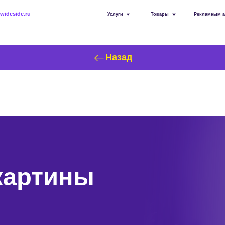
ru
Услуги
Товары
Рекламным агентствам
Назад
ртины