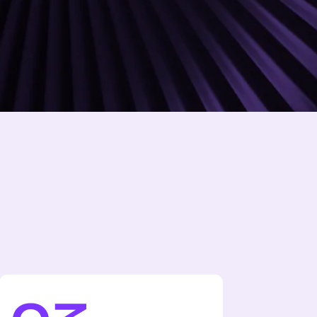
аказы по всей России, даже
упные места. Стоимость
абаритов заказа —
ри оформлении. Доставим
мени, узнайте у менеджера,
это в вашем городе.