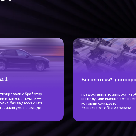
Бесплатная* цветопроба
ли обработку
предоставим по запросу, чтобы
ск в печать —
вы получили именно тот цвет,
 задержек. Все
который ожидаете.
уже на складе
*Зависит от объема заказа.