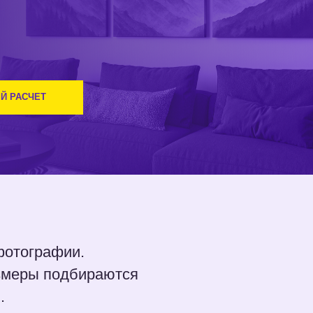
и.
бираются