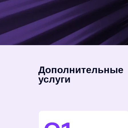
услуги
Печать на торцах
Изображение продолжается на боковых
гранях холста, создавая эффект
объемной картины, не требующей
рамы.