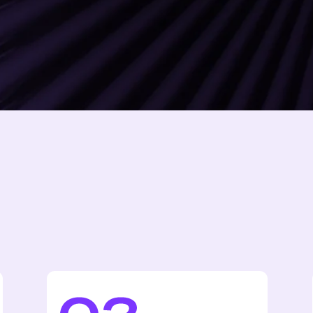
Изготовление
Доставка
и натяжка
Доставляем з
Мы можем изготовить подрамник
в труднодост
нужного размера и аккуратно натянуть
зависит от г
на него холст. Готовая конструкция будет
рассчитаем п
полностью подготовлена к размещению
точно ко вре
— останется только повесить на стену
работает ли 