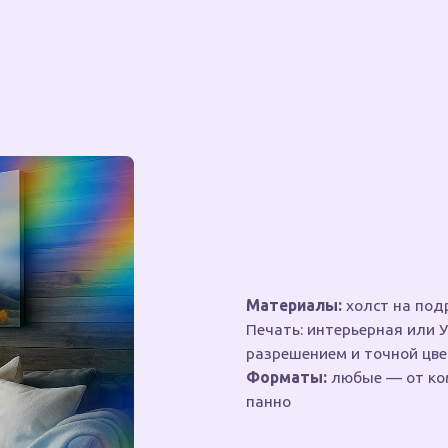
Материалы:
холст на подрамнике
Печать: интерьерная или УФ-печать с в
разрешением и точной цветопередачей
Форматы:
любые — от компактных до 
панно